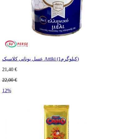
عسل یونانی کلاسیک Attiki (1کیلوگرم)
21,40 €
22,00 €
12%