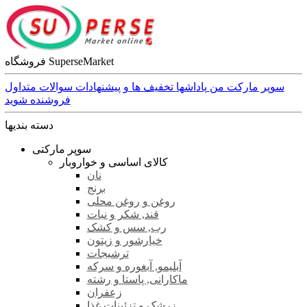
فروشگاه SuperseMarket
سوپر مارکت من
پاداشها
تخفیف ها و پیشنهادات
سوالات متداول
فروشنده شوید
دسته بندیها
سوپر مارکتی
کالای اساسی و خواروبار
نان
برنج
روغن و روغن محلی
قند, شکر و نبات
رب, سس و کشک
خیارشور و زیتون
ترشیجات
آبلیمو, آبغوره و سرکه
ماکارانی, پاستا و رشته
زعفران
زرشک و تزئینات غذا