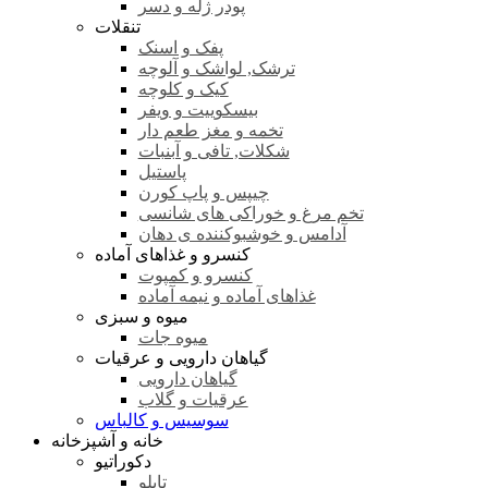
پودر ژله و دسر
تنقلات
پفک و اسنک
ترشک, لواشک و آلوچه
کیک و کلوچه
بیسکوییت و ویفر
تخمه و مغز طعم دار
شکلات, تافی و آبنبات
پاستیل
چیپس و پاپ کورن
تخم مرغ و خوراکی های شانسی
آدامس و خوشبوکننده ی دهان
کنسرو و غذاهای آماده
کنسرو و کمپوت
غذاهای آماده و نیمه آماده
میوه و سبزی
میوه جات
گیاهان دارویی و عرقیات
گیاهان دارویی
عرقیات و گلاب
سوسیس و کالباس
خانه و آشپزخانه
دکوراتیو
تابلو