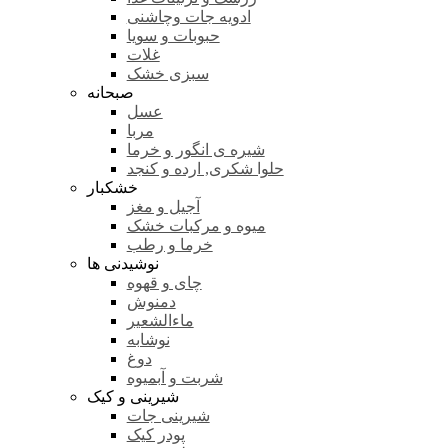
ادویه جات وچاشنی
حبوبات و سویا
غلات
سبزی خشک
صبحانه
عسل
مربا
شیره ی انگور و خرما
حلوا شکری, ارده و کنجد
خشکبار
آجیل و مغز
میوه و مرکبات خشک
خرما و رطب
نوشیدنی ها
چای و قهوه
دمنوش
ماءالشعیر
نوشابه
دوغ
شربت و آبمیوه
شیرینی و کیک
شیرینی جات
پودر کیک