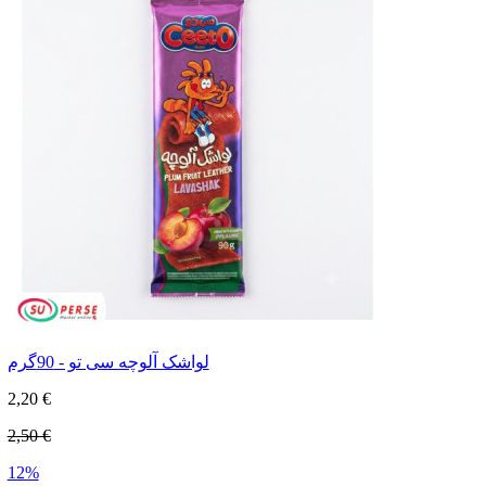
لواشک آلوچه سی تو - 90گرم
2,20 €
2,50 €
12%