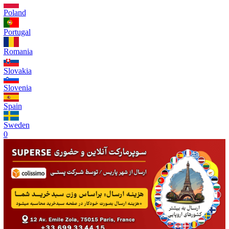
Poland
Portugal
Romania
Slovakia
Slovenia
Spain
Sweden
0