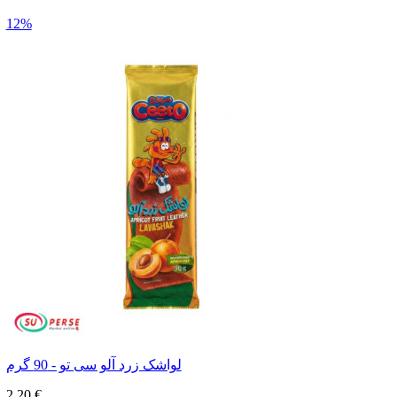
12%
لواشک زرد آلو سی تو - 90 گرم
2,20 €