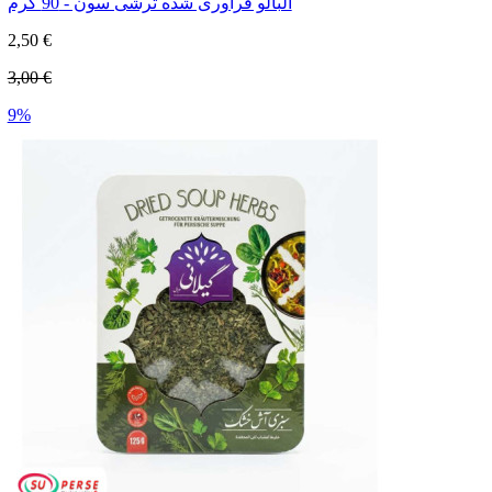
آلبالو فرآوری شده ترشی سون - 90 گرم
2,50 €
3,00 €
9%