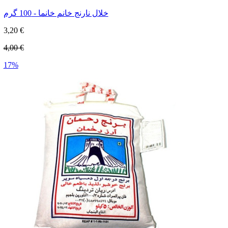
خلال نارنج خانم خانما - 100 گرم
3,20 €
4,00 €
17%