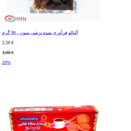
آلبالو فرآوری شده ترشی سون - 90 گرم
2,50 €
3,00 €
20%