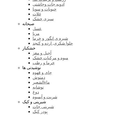
ادویه جات وچاشنی
حبوبات و سویا
غلات
سبزی خشک
صبحانه
عسل
مربا
شیره ی انگور و خرما
حلوا شکری, ارده و کنجد
خشکبار
آجیل و مغز
میوه و مرکبات خشک
خرما و رطب
نوشیدنی ها
چای و قهوه
دمنوش
ماءالشعیر
نوشابه
دوغ
شربت و آبمیوه
شیرینی و کیک
شیرینی جات
پودر کیک