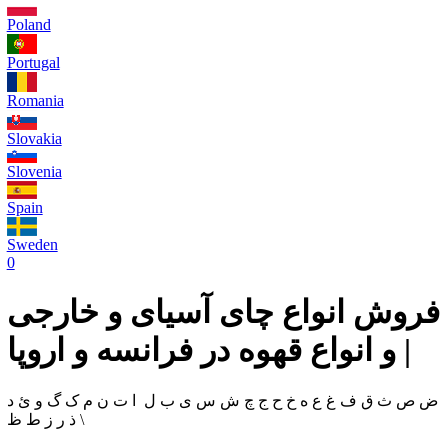
Poland
Portugal
Romania
Slovakia
Slovenia
Spain
Sweden
0
فروش انواع چای آسیای و خارجی
و انواع قهوه در فرانسه و اروپا |
ض ص ث ق ف غ ع ه خ ح ج چ ش س ی ب ل ا ت ن م ک گ و ئ د
ذ ر ز ط ظ \