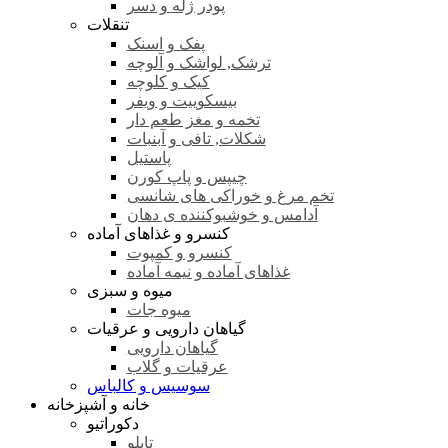
پودر ژله و دسر
تنقلات
پفک و اسنک
ترشک, لواشک و آلوچه
کیک و کلوچه
بیسکوییت و ویفر
تخمه و مغز طعم دار
شکلات, تافی و آبنبات
پاستیل
چیپس و پاپ کورن
تخم مرغ و خوراکی های شانسی
آدامس و خوشبوکننده ی دهان
کنسرو و غذاهای آماده
کنسرو و کمپوت
غذاهای آماده و نیمه آماده
میوه و سبزی
میوه جات
گیاهان دارویی و عرقیات
گیاهان دارویی
عرقیات و گلاب
سوسیس و کالباس
خانه و آشپزخانه
دکوراتیو
تابلو