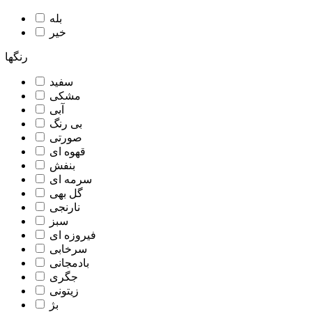
بله
خیر
رنگها
سفید
مشکی
آبی
بی رنگ
صورتی
قهوه ای
بنفش
سرمه ای
گل بهی
نارنجی
سبز
فیروزه ای
سرخابی
بادمجانی
جگری
زیتونی
بژ