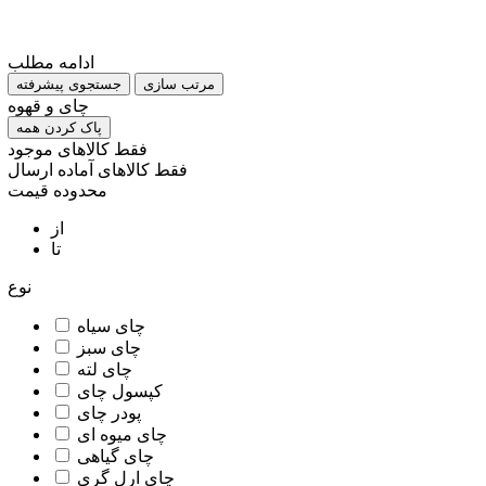
ادامه مطلب
مرتب سازی
جستجوی پیشرفته
چای و قهوه
پاک کردن همه
فقط کالاهای موجود
فقط کالاهای آماده ارسال
محدوده قیمت
از
تا
نوع
چای سیاه
چای سبز
چای لته
کپسول چای
پودر چای
چای میوه ای
چای گیاهی
چای ارل گری