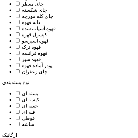
چای معطر
چای شکسته
چای کله مورچه
دانه قهوه
قهوه آسیاب شده
کپسول قهوه
قهوه اسپرسو
قهوه ترک
قهوه فرانسه
قهوه سبز
پودر آماده قهوه
چای زعفران
نوع بسته‌بندی
بسته ای
کیسه ای
جعبه ای
فله ای
قوطی
ساشه
ارگانیک