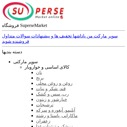
فروشگاه SuperseMarket
سوپر مارکت من
پاداشها
تخفیف ها و پیشنهادات
سوالات متداول
فروشنده شوید
دسته بندیها
سوپر مارکتی
کالای اساسی و خواروبار
نان
برنج
روغن و روغن محلی
قند, شکر و نبات
رب, سس و کشک
خیارشور و زیتون
ترشیجات
آبلیمو, آبغوره و سرکه
ماکارانی, پاستا و رشته
زعفران
زرشک و تزئینات غذا