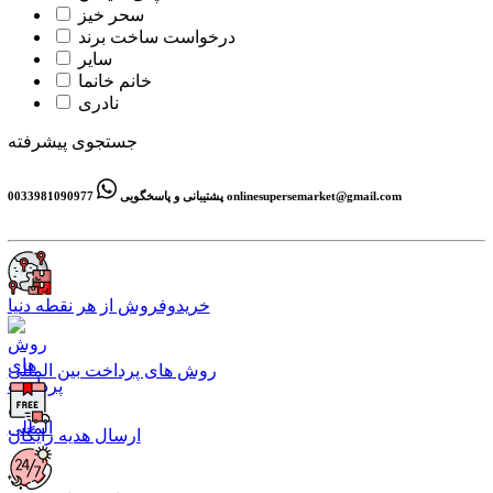
سحر خیز
درخواست ساخت برند
سایر
خانم خانما
نادری
جستجوی پیشرفته
onlinesupersemarket@gmail.com
0033981090977
پشتیبانی و پاسخگویی
خریدوفروش از هر نقطه دنیا
روش های پرداخت بین المللی
ارسال هدیه رایگان