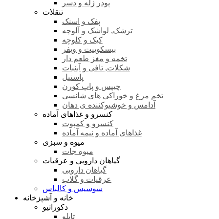
پودر ژله و دسر
تنقلات
پفک و اسنک
ترشک, لواشک و آلوچه
کیک و کلوچه
بیسکوییت و ویفر
تخمه و مغز طعم دار
شکلات, تافی و آبنبات
پاستیل
چیپس و پاپ کورن
تخم مرغ و خوراکی های شانسی
آدامس و خوشبوکننده ی دهان
کنسرو و غذاهای آماده
کنسرو و کمپوت
غذاهای آماده و نیمه آماده
میوه و سبزی
میوه جات
گیاهان دارویی و عرقیات
گیاهان دارویی
عرقیات و گلاب
سوسیس و کالباس
خانه و آشپزخانه
دکوراتیو
تابلو