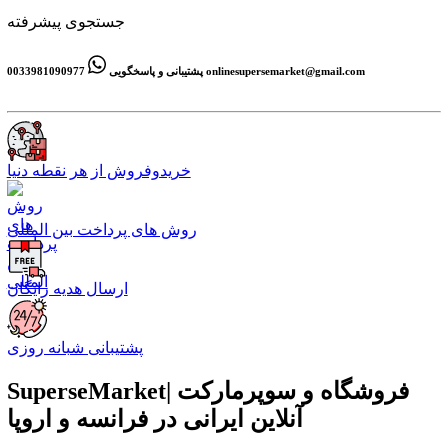
جستجوی پیشرفته
onlinesupersemarket@gmail.com
0033981090977
پشتیبانی و پاسخگویی
خریدوفروش از هر نقطه دنیا
روش های پرداخت بین المللی
ارسال هدیه رایگان
پشتیبانی شبانه روزی
SuperseMarket| فروشگاه و سوپرمارکت
آنلاین ایرانی در فرانسه و اروپا