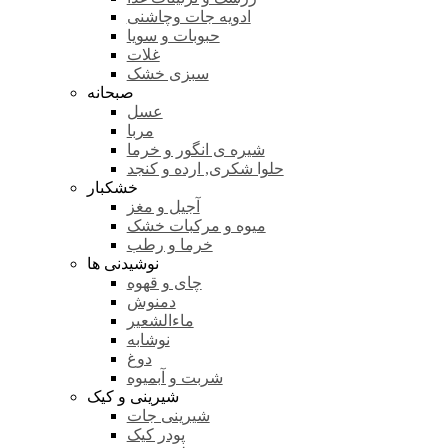
ادویه جات وچاشنی
حبوبات و سویا
غلات
سبزی خشک
صبحانه
عسل
مربا
شیره ی انگور و خرما
حلوا شکری, ارده و کنجد
خشکبار
آجیل و مغز
میوه و مرکبات خشک
خرما و رطب
نوشیدنی ها
چای و قهوه
دمنوش
ماءالشعیر
نوشابه
دوغ
شربت و آبمیوه
شیرینی و کیک
شیرینی جات
پودر کیک