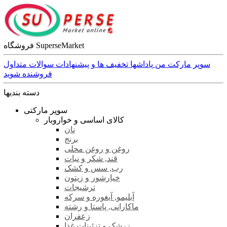
فروشگاه SuperseMarket
سوپر مارکت من
پاداشها
تخفیف ها و پیشنهادات
سوالات متداول
فروشنده شوید
دسته بندیها
سوپر مارکتی
کالای اساسی و خواروبار
نان
برنج
روغن و روغن محلی
قند, شکر و نبات
رب, سس و کشک
خیارشور و زیتون
ترشیجات
آبلیمو, آبغوره و سرکه
ماکارانی, پاستا و رشته
زعفران
زرشک و تزئینات غذا