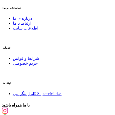
SuperseMarket
درباره ی ما
ارتباط با ما
اطلاعات سایت
خدمات
شرایط و قوانین
حریم خصوصی
لینک ها
کانال تلگرامی SuperseMarket
با ما همراه باشید