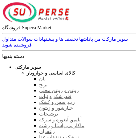
فروشگاه SuperseMarket
سوپر مارکت من
پاداشها
تخفیف ها و پیشنهادات
سوالات متداول
فروشنده شوید
دسته بندیها
سوپر مارکتی
کالای اساسی و خواروبار
نان
برنج
روغن و روغن محلی
قند, شکر و نبات
رب, سس و کشک
خیارشور و زیتون
ترشیجات
آبلیمو, آبغوره و سرکه
ماکارانی, پاستا و رشته
زعفران
زرشک و تزئینات غذا