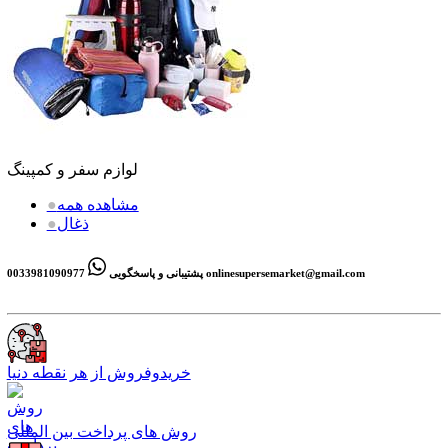
لوازم سفر و کمپینگ
مشاهده همه
●
ذغال
●
onlinesupersemarket@gmail.com
0033981090977
پشتیبانی و پاسخگویی
خریدوفروش از هر نقطه دنیا
روش های پرداخت بین المللی