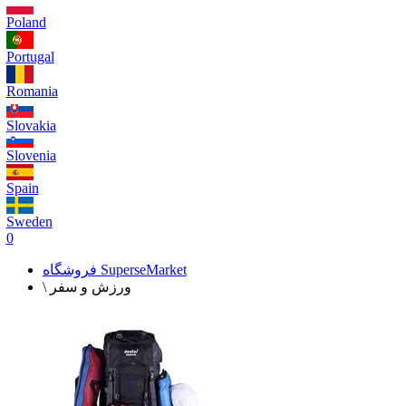
Poland
Portugal
Romania
Slovakia
Slovenia
Spain
Sweden
0
فروشگاه SuperseMarket
\ ورزش و سفر