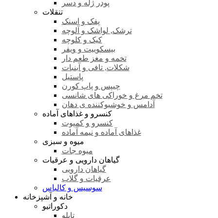
پودر ژله و دسر
تنقلات
پفک و اسنک
ترشک, لواشک و آلوچه
کیک و کلوچه
بیسکوییت و ویفر
تخمه و مغز طعم دار
شکلات, تافی و آبنبات
پاستیل
چیپس و پاپ کورن
تخم مرغ و خوراکی های شانسی
آدامس و خوشبوکننده ی دهان
کنسرو و غذاهای آماده
کنسرو و کمپوت
غذاهای آماده و نیمه آماده
میوه و سبزی
میوه جات
گیاهان دارویی و عرقیات
گیاهان دارویی
عرقیات و گلاب
سوسیس و کالباس
خانه و آشپزخانه
دکوراتیو
تابلو