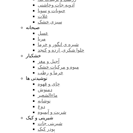
ادویه جات وچاشنی
حبوبات و سویا
غلات
سبزی خشک
صبحانه
عسل
مربا
شیره ی انگور و خرما
حلوا شکری, ارده و کنجد
خشکبار
آجیل و مغز
میوه و مرکبات خشک
خرما و رطب
نوشیدنی ها
چای و قهوه
دمنوش
ماءالشعیر
نوشابه
دوغ
شربت و آبمیوه
شیرینی و کیک
شیرینی جات
پودر کیک